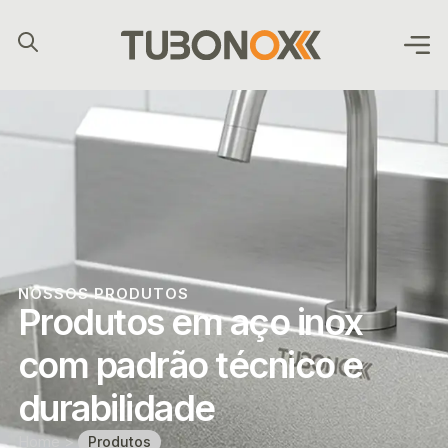
Buscar
NOSSOS PRODUTOS
Produtos em aço inox
com padrão técnico e
durabilidade
Home
>
Produtos