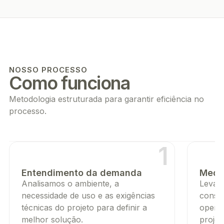
NOSSO PROCESSO
Como funciona
Metodologia estruturada para garantir eficiência no
processo.
1
Entendimento da demanda
Mediç
Analisamos o ambiente, a
Levan
necessidade de uso e as exigências
constr
técnicas do projeto para definir a
opera
melhor solução.
projet