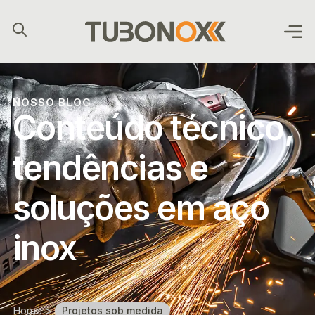
Buscar
NOSSO BLOG
Conteúdo técnico,
tendências e
soluções em aço
inox
Home
>
Projetos sob medida